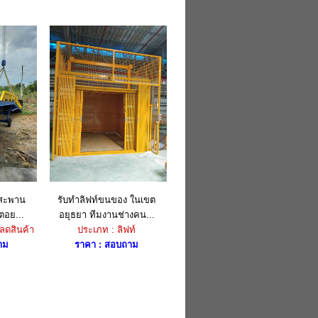
 สะพาน
รับทำลิฟท์ขนของ ในเขต
ตอย...
อยุธยา ทีมงานช่างคน...
ลดสินค้า
ประเภท : ลิฟท์
าม
ราคา : สอบถาม